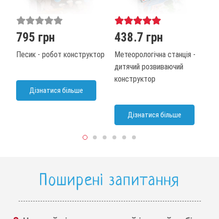
795 грн
438.7 грн
3
Песик - робот конструктор
Метеорологічна станція -
Д
дитячий розвиваючий
р
конструктор
Дізнатися більше
Дізнатися більше
Поширені запитання