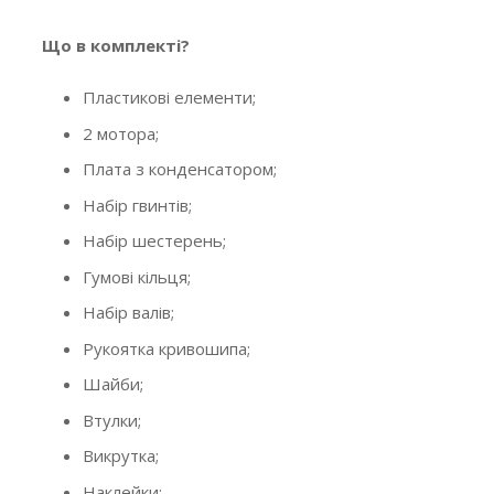
Що в комплекті?
Пластикові елементи;
2 мотора;
Плата з конденсатором;
Набір гвинтів;
Набір шестерень;
Гумові кільця;
Набір валів;
Рукоятка кривошипа;
Шайби;
Втулки;
Викрутка;
Наклейки;