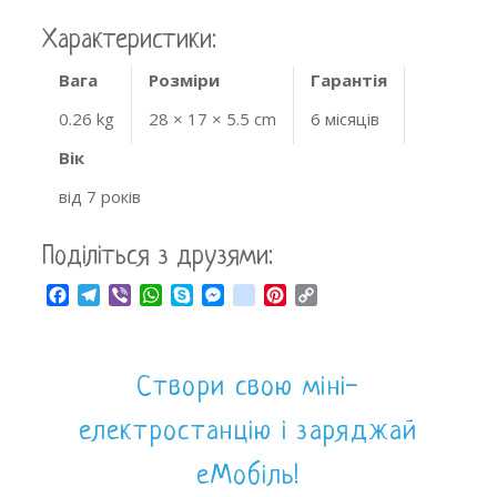
Характеристики:
Вага
Розміри
Гарантія
0.26 kg
28 × 17 × 5.5 cm
6 місяців
Вік
від 7 років
Поділіться з друзями:
Facebook
Telegram
Viber
WhatsApp
Skype
Messenger
google_bookmarks
Pinterest
Copy
Link
Створи свою міні-
електростанцію і заряджай
еМобіль!