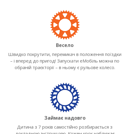
Весело
Швидко покрутити, перемикач в положення поїздки
– і вперед до пригод! Запускати еМобіль можна по
обраній траєкторії – в ньому є рульове колесо.
Займає надовго
Дитина з 7 років самостійно розбирається з
докладною інструкцією. Кожен крок наближає