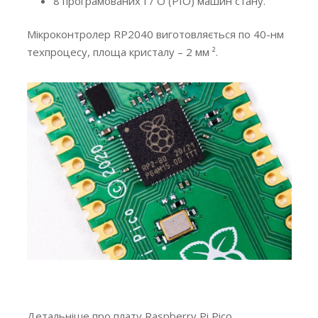
8 програмованих I / O (PIO) машин стану.
Мікроконтролер RP2040 виготовляється по 40-нм
техпроцесу, площа кристалу – 2 мм ².
Детальніше про плату Raspberry Pi Pico