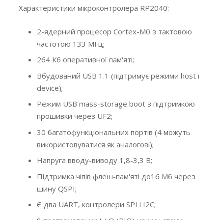
Характеристики мікроконтролера RP2040:
2-ядерний процесор Cortex-M0 з тактовою
частотою 133 МГц;
264 Кб оперативної пам'яті;
Вбудований USB 1.1 (підтримує режими host і
device);
Режим USB mass-storage boot з підтримкою
прошивки через UF2;
30 багатофункціональних портів (4 можуть
використовуватися як аналогові);
Напруга вводу-виводу 1,8-3,3 В;
Підтримка чіпів флеш-пам'яті до16 Mб через
шину QSPI;
Є два UART, контролери SPI і I2C;