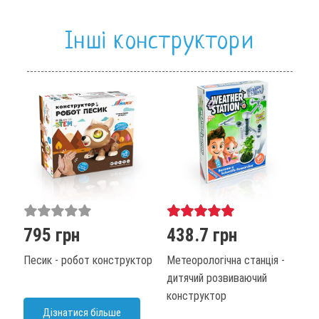
Інші конструктори
795 грн
438.7 грн
3
Песик - робот конструктор
Метеорологічна станція -
Д
дитячий розвиваючий
р
конструктор
Дізнатися більше