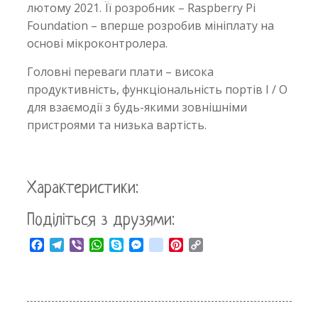
лютому 2021. Її розробник – Raspberry Pi
Foundation – вперше розробив мініплату на
основі мікроконтролера.
Головні переваги плати – висока
продуктивність, функціональність портів I / O
для взаємодії з будь-якими зовнішніми
пристроями та низька вартість.
Характеристики:
Поділіться з друзями:
Facebook
Telegram
Viber
WhatsApp
Skype
Messenger
google_bookmarks
Pinterest
Copy
Link