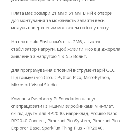
Плата має розміри 21 мм х 51 мм. В ній є отвори
для монтування та можливість запаяти весь
модуль поверхневим монтажем на іншу плату.
На платі є чіп Flash-пам'яті на 2Mб, а також
стабілізатор напруги, щоб живити Pico від джерела
живлення з напругою 1.8-5.5 Вольт.
Для програмування є повний інструментарій GCC.
Підтримується Circuit Python Pico, MicroPython,
Microsoft Visual Studio.
Компанія Raspberry Pi Foundation планує
співпрацювати і з іншими виробниками міні-плат,
які підійдуть для RP2040, наприклад, Arduino Nano
RP2040 Connect, Pimoroni PicoSystem, Pimoroni Pico
Explorer Base, SparkFun Thing Plus - RP2040,